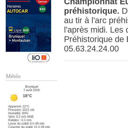
Championnat Eur
préhistorique.
D
au tir à l’arc pré
l’après midi. Le
Préhistorique de 
05.63.24.24.00
Météo
Bruniquel
7 août 2026
18°C
Apparent: 22°C
Pression: 1021 mb
Humidité: 60%
Vent: 0.2 m/s NNE
Rafales : 6.1 m/s
Lever du soleil: 6 h 48 min
Coucher du soleil: 21 h 09 min