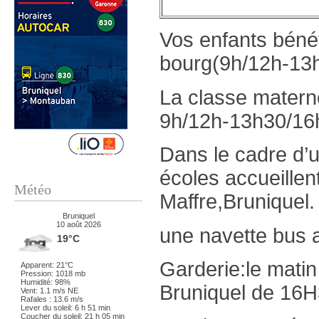
Vos enfants bénéf
bourg(9h/12h-13
La classe materne
9h/12h-13h30/16
Dans le cadre d’
écoles accueillen
Météo
Maffre,Bruniquel.
Bruniquel
10 août 2026
une navette bus as
19°C
Garderie:le matin
Apparent: 21°C
Pression: 1018 mb
Humidité: 98%
Bruniquel de 16
Vent: 1.1 m/s NE
Rafales : 13.6 m/s
Lever du soleil: 6 h 51 min
Coucher du soleil: 21 h 05 min