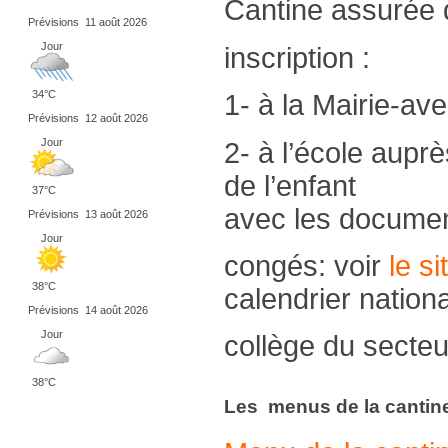
Cantine assurée 
Prévisions
11 août 2026
Jour
inscription :
34°C
1- à la Mairie-ave
Prévisions
12 août 2026
Jour
2- à l’école aupr
de l’enfant
37°C
avec les documents
Prévisions
13 août 2026
Jour
congés: voir
le s
38°C
calendrier nationa
Prévisions
14 août 2026
Jour
collège du secteu
38°C
Les menus de la cantin