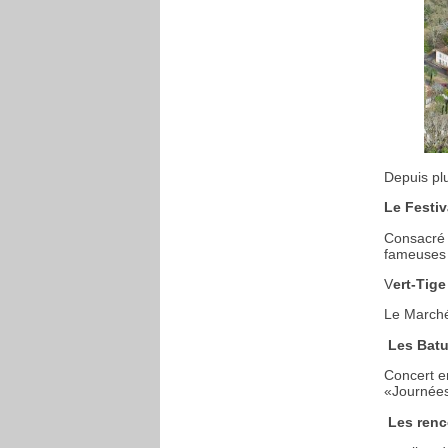
Depuis pl
Le Festiv
Consacré 
fameuses t
V
ert-Tige
Le Marché
Les Bat
Concert e
«Journées
Les renc