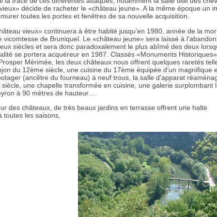
i la trace de ces différentes attaques, notamment la salle dite des chev
vieux» décide de racheter le «château jeune». A la même époque un impô
murer toutes les portes et fenêtres de sa nouvelle acquisition.
château vieux» continuera à être habité jusqu’en 1980, année de la mor
re vicomtesse de Bruniquel. Le «château jeune» sera laissé à l’abandon
eux siècles et sera donc paradoxalement le plus abîmé des deux lors
palité se portera acquéreur en 1987. Classés «Monuments Historiques
Prosper Mérimée, les deux châteaux nous offrent quelques raretés tell
njon du 12ème siècle, une cuisine du 17ème équipée d’un magnifique e
potager (ancêtre du fourneau) à neuf trous, la salle d’apparat réaména
siècle, une chapelle transformée en cuisine, une galerie surplombant 
veyron à 90 mètres de hauteur…
eur des châteaux, de très beaux jardins en terrasse offrent une halte
 toutes les saisons.