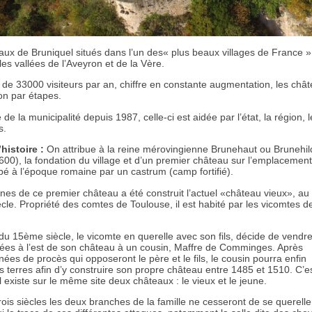
aux de Bruniquel situés dans l’un des« plus beaux villages de France 
es vallées de l’Aveyron et de la Vère.
 de 33000 visiteurs par an, chiffre en constante augmentation, les châ
on par étapes.
de la municipalité depuis 1987, celle-ci est aidée par l’état, la région
s.
histoire :
On attribue à la reine mérovingienne Brunehaut ou
Brunehil
 600), la fondation du village et d’un premier château sur l’emplacement
pé à l’époque romaine par un castrum (camp fortifié).
ines de ce premier château a été construit l’actuel «château vieux», au
le. Propriété des comtes de Toulouse, il est habité par les vicomtes d
du 15ème siècle, le vicomte en querelle avec son fils, décide de vendre
tuées à l’est de son château à un cousin, Maffre de Comminges. Après
ées de procès qui opposeront le père et le fils, le cousin pourra enfin
s terres afin d’y construire son propre château entre 1485 et 1510. C’e
l existe sur le même site deux châteaux : le vieux et le jeune.
ois siècles les deux branches de la famille ne cesseront de se querell