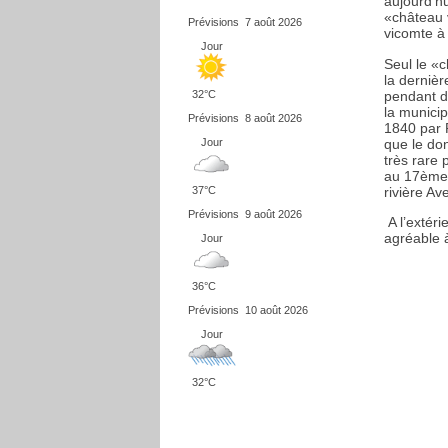
aujourd’hu
«château 
Prévisions
7 août 2026
vicomte à 
Jour
Seul le «
la derniè
pendant d
32°C
la munici
Prévisions
8 août 2026
1840 par 
que le do
Jour
très rare 
au 17ème 
rivière A
37°C
Prévisions
9 août 2026
A l’extéri
agréable à
Jour
36°C
Prévisions
10 août 2026
Jour
32°C