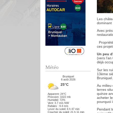
Les châte
dominant l
Avec près
restaurati
Propriété 
ces projet
Un peu d’
(vers l’an
déjà occu
Météo
Sur les ru
13ème sièc
Bruniquel
Bruniquel.
6 août 2026
25°C
Au milieu 
terres si
quinze ann
Apparent: 24°C
Pression: 1022 mb
acheter le
Humidité: 72%
pourquoi i
Vent: 3.7 m/s NW
Rafales : 9.4 m/s
Pendant tr
Lever du soleil: 6 h 47 min
Coucher du soleil: 21 h 11 min