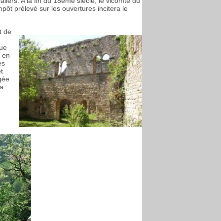
aliers. A la fin du 18ème siècle, le vicomte du
t prélevé sur les ouvertures incitera le
t de
que
» en
es
t
gée
la