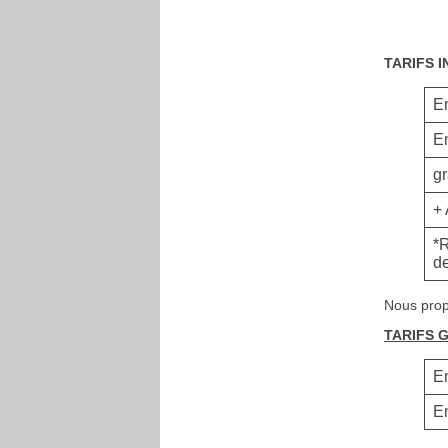
TARIFS I
En
En
gr
+ 
*
de
Nous prop
TARIFS 
En
En