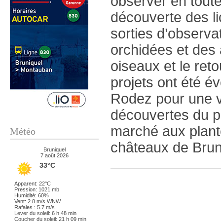
observer en toute
découverte des l
sorties d’observa
orchidées et des 
oiseaux et le ret
projets ont été é
Rodez pour une v
découvertes du pa
marché aux plant
Météo
châteaux de Bruni
Bruniquel
7 août 2026
33°C
Apparent: 22°C
Pression: 1021 mb
Humidité: 60%
Vent: 2.8 m/s WNW
Rafales : 5.7 m/s
Lever du soleil: 6 h 48 min
Coucher du soleil: 21 h 09 min