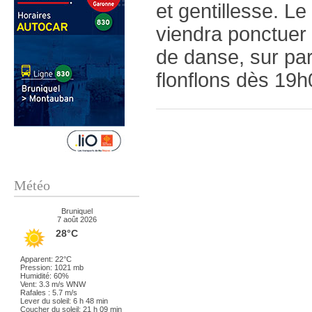
et gentillesse. Le
viendra ponctuer 
de danse, sur par
flonflons dès 19h
Météo
Bruniquel
7 août 2026
28°C
Apparent: 22°C
Pression: 1021 mb
Humidité: 60%
Vent: 3.3 m/s WNW
Rafales : 5.7 m/s
Lever du soleil: 6 h 48 min
Coucher du soleil: 21 h 09 min