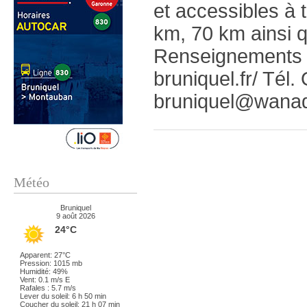
et accessibles à 
km, 70 km ainsi 
Renseignements 
bruniquel.fr/ Tél
bruniquel@wanad
Météo
Bruniquel
9 août 2026
24°C
Apparent: 27°C
Pression: 1015 mb
Humidité: 49%
Vent: 0.1 m/s E
Rafales : 5.7 m/s
Lever du soleil: 6 h 50 min
Coucher du soleil: 21 h 07 min