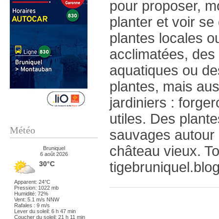
pour proposer, m
planter et voir s
plantes locales o
acclimatées, des
aquatiques ou de
plantes, mais auss
jardiniers : forge
utiles. Des plan
Météo
sauvages autour d
château vieux. Tou
Bruniquel
6 août 2026
tigebruniquel.blo
30°C
Apparent: 24°C
Pression: 1022 mb
Humidité: 72%
Vent: 5.1 m/s NNW
Rafales : 9 m/s
Lever du soleil: 6 h 47 min
Coucher du soleil: 21 h 11 min