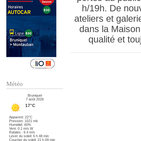
h/19h. De nouv
ateliers et galeri
dans la Maison
qualité et to
Météo
Bruniquel
7 août 2026
17°C
Apparent: 22°C
Pression: 1021 mb
Humidité: 60%
Vent: 0.1 m/s W
Rafales : 6.4 m/s
Lever du soleil: 6 h 48 min
Coucher du soleil: 21 h 09 min