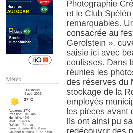
Photographie Cr
et le Club Spélé
remarquables. Une
consacrée au fes
Gerolstein », cuvé
saisie ici avec b
coulisses. Dans l
réunies les photos
Météo
des réserves du 
stockage de la R
Bruniquel
9 août 2026
employés municipa
37°C
les pièces avant 
Apparent: 27°C
Pression: 1015 mb
Humidité: 49%
Ils ont ainsi pu s
Vent: 3.5 m/s N
Rafales : 7.1 m/s
redécouvrir des 
Lever du soleil: 6 h 50 min
Coucher du soleil: 21 h 07 min