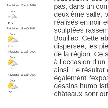
pas, dans un cont
Prévisions
10 août 2026
Jour
deuxième salle, 
réalisés en noir e
34°C
sculptées rassem
Prévisions
11 août 2026
Jour
Bouillac. Cette a
dispersée, les pie
34°C
Prévisions
12 août 2026
de la région. Ce 
Jour
à l’occasion d’un
ainsi. Le résulta
37°C
Prévisions
13 août 2026
également l’expos
Jour
dessins humoristi
châteaux sont ouv
39°C