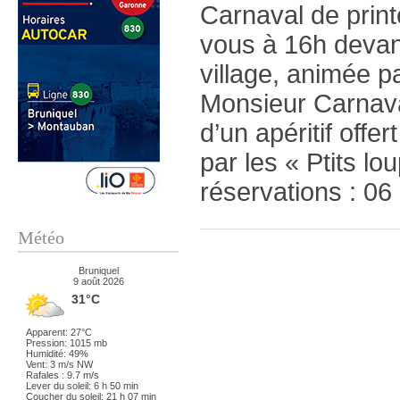
Carnaval de prin
vous à 16h devan
village, animé
Monsieur Carnaval
d’un apéritif offe
par les « Ptits l
réservations : 06
Météo
Bruniquel
9 août 2026
31°C
Apparent: 27°C
Pression: 1015 mb
Humidité: 49%
Vent: 3 m/s NW
Rafales : 9.7 m/s
Lever du soleil: 6 h 50 min
Coucher du soleil: 21 h 07 min