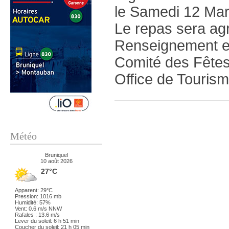
le Samedi 12 Mars
Le repas sera ag
Renseignement et
Comité des Fêtes 
Office de Tourism
Météo
Bruniquel
10 août 2026
27°C
Apparent: 29°C
Pression: 1016 mb
Humidité: 57%
Vent: 0.6 m/s NNW
Rafales : 13.6 m/s
Lever du soleil: 6 h 51 min
Coucher du soleil: 21 h 05 min