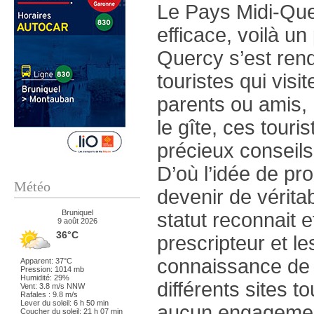
Le Pays Midi-Que
efficace, voilà un
Quercy s’est ren
touristes qui visi
parents ou amis,
le gîte, ces tour
précieux conseils
D’où l’idée de p
Météo
devenir de vérita
Bruniquel
statut reconnait e
9 août 2026
36°C
prescripteur et les
connaissance de l
Apparent: 37°C
Pression: 1014 mb
Humidité: 29%
différents sites t
Vent: 3.8 m/s NNW
Rafales : 9.8 m/s
Lever du soleil: 6 h 50 min
aucun engagement 
Coucher du soleil: 21 h 07 min