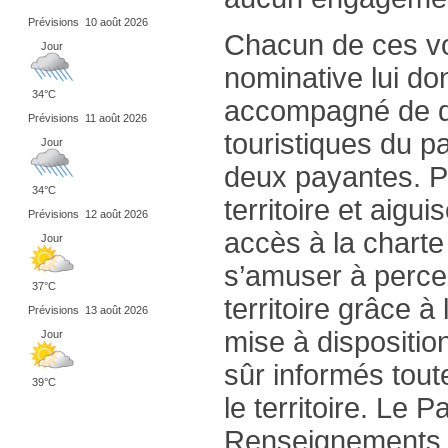
Prévisions
10 août 2026
Chacun de ces vol
Jour
nominative lui do
34°C
accompagné de de
Prévisions
11 août 2026
touristiques du p
Jour
deux payantes. P
34°C
territoire et aigu
Prévisions
12 août 2026
accès à la chart
Jour
s’amuser à percer
37°C
territoire grâce à
Prévisions
13 août 2026
mise à dispositio
Jour
sûr informés tout
39°C
le territoire. Le
Renseignements et