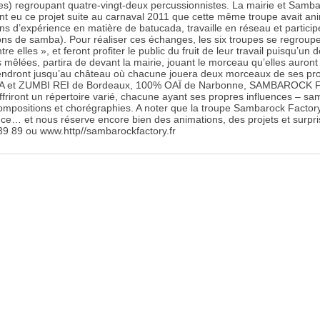
es) regroupant quatre-vingt-deux percussionnistes. La mairie et Sambar
ont eu ce projet suite au carnaval 2011 que cette même troupe avait a
ans d’expérience en matière de batucada, travaille en réseau et partic
ons de samba). Pour réaliser ces échanges, les six troupes se regroup
tre elles », et feront profiter le public du fruit de leur travail puisqu’un
mêlées, partira de devant la mairie, jouant le morceau qu’elles auront
rendront jusqu’au château où chacune jouera deux morceaux de ses pro
 et ZUMBI REI de Bordeaux, 100% OAÏ de Narbonne, SAMBAROCK
friront un répertoire varié, chacune ayant ses propres influences – sam
ompositions et chorégraphies. A noter que la troupe Sambarock Factor
e… et nous réserve encore bien des animations, des projets et surpr
39 89 ou www.http//sambarockfactory.fr