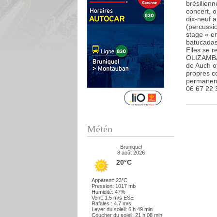
brésilienn
concert, 
dix-neuf 
(percussi
stage « en
batucadas 
Elles se 
OLIZAMBA
de Auch of
propres c
permanenc
06 67 22 
Météo
Bruniquel
8 août 2026
20°C
Apparent: 23°C
Pression: 1017 mb
Humidité: 47%
Vent: 1.5 m/s ESE
Rafales : 4.7 m/s
Lever du soleil: 6 h 49 min
Coucher du soleil: 21 h 08 min