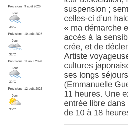
suspension ; semi
Prévisions
9 août 2026
Jour
celles-ci d’un hal
« ma démarche es
38°C
Prévisions
10 août 2026
accès à la sensibi
Jour
crée, et de décle
Artiste voyageuse
31°C
Prévisions
11 août 2026
cultures japonais
Jour
ses longs séjour
(Emmanuelle Guér
32°C
Prévisions
12 août 2026
11 heures. Une e
Jour
entrée libre dans 
35°C
de 10 à 18 heures