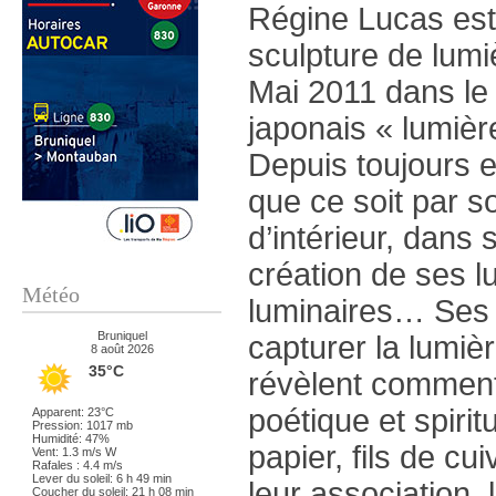
Régine Lucas est u
sculpture de lumi
Mai 2011 dans le
japonais « lumièr
Depuis toujours el
que ce soit par so
d’intérieur, dans
création de ses l
Météo
luminaires… Ses 
Bruniquel
capturer la lumiè
8 août 2026
35°C
révèlent comment 
poétique et spirit
Apparent: 23°C
Pression: 1017 mb
Humidité: 47%
papier, fils de cu
Vent: 1.3 m/s W
Rafales : 4.4 m/s
Lever du soleil: 6 h 49 min
leur association,
Coucher du soleil: 21 h 08 min