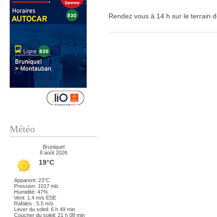
Rendez vous à 14 h sur le terrain 
Météo
Bruniquel
8 août 2026
19°C
Apparent: 23°C
Pression: 1017 mb
Humidité: 47%
Vent: 1.4 m/s ESE
Rafales : 5.5 m/s
Lever du soleil: 6 h 49 min
Coucher du soleil: 21 h 08 min