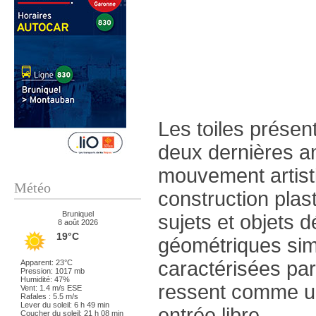
Les toiles prése
deux dernières a
mouvement artist
Météo
construction plas
Bruniquel
sujets et objets
8 août 2026
19°C
géométriques sim
caractérisées par
Apparent: 23°C
Pression: 1017 mb
Humidité: 47%
ressent comme un
Vent: 1.4 m/s ESE
Rafales : 5.5 m/s
Lever du soleil: 6 h 49 min
entrée libre.
Coucher du soleil: 21 h 08 min