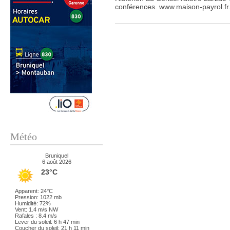
conférences. www.maison-payrol.fr.h
Météo
Bruniquel
6 août 2026
23°C
Apparent: 24°C
Pression: 1022 mb
Humidité: 72%
Vent: 1.4 m/s NW
Rafales : 8.4 m/s
Lever du soleil: 6 h 47 min
Coucher du soleil: 21 h 11 min