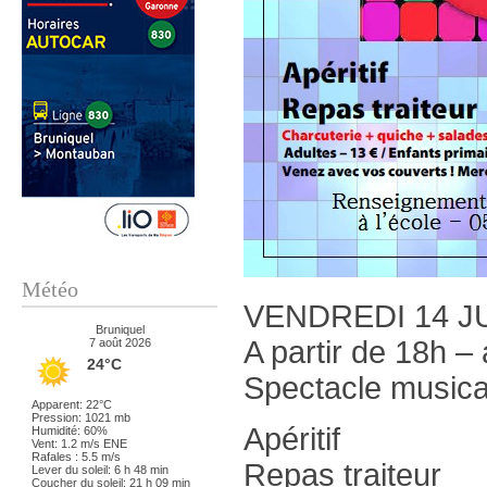
Météo
VENDREDI 14 J
Bruniquel
A partir de 18h –
7 août 2026
24°C
Spectacle musica
Apparent: 22°C
Pression: 1021 mb
Apéritif
Humidité: 60%
Vent: 1.2 m/s ENE
Rafales : 5.5 m/s
Repas traiteur
Lever du soleil: 6 h 48 min
Coucher du soleil: 21 h 09 min