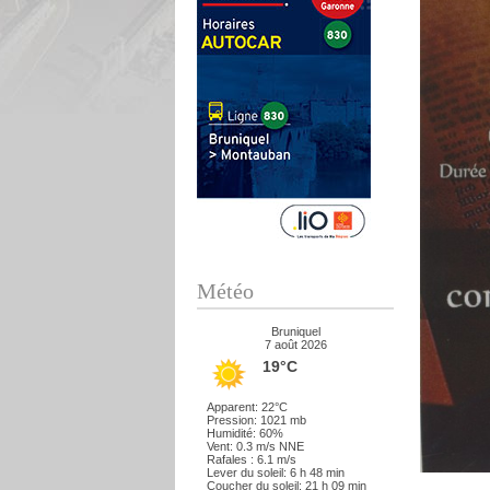
Météo
Bruniquel
7 août 2026
19°C
Apparent: 22°C
Pression: 1021 mb
Humidité: 60%
Vent: 0.3 m/s NNE
Rafales : 6.1 m/s
Lever du soleil: 6 h 48 min
Coucher du soleil: 21 h 09 min