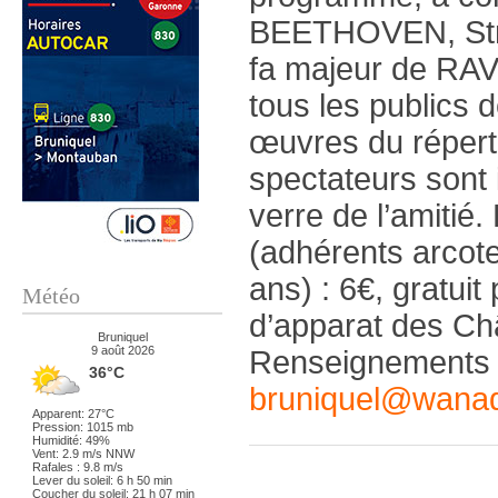
BEETHOVEN, Str
fa majeur de RAV
tous les publics 
œuvres du réperto
spectateurs sont i
verre de l’amitié. E
(adhérents arcote
ans) : 6€, gratuit
Météo
d’apparat des Ch
Bruniquel
9 août 2026
Renseignements 
36°C
bruniquel@wanad
Apparent: 27°C
Pression: 1015 mb
Humidité: 49%
Vent: 2.9 m/s NNW
Rafales : 9.8 m/s
Lever du soleil: 6 h 50 min
Coucher du soleil: 21 h 07 min