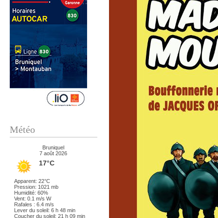
Météo
Bruniquel
7 août 2026
17°C
Apparent: 22°C
Pression: 1021 mb
Humidité: 60%
Vent: 0.1 m/s W
Rafales : 6.4 m/s
Lever du soleil: 6 h 48 min
Coucher du soleil: 21 h 09 min