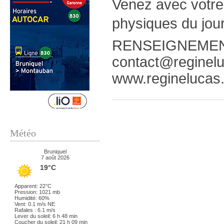
Venez avec votre
physiques du jour,
RENSEIGNEMENTS
contact@reginelu
www.reginelucas.f
Météo
Bruniquel
7 août 2026
19°C
Apparent: 22°C
Pression: 1021 mb
Humidité: 60%
Vent: 0.1 m/s NE
Rafales : 6.1 m/s
Lever du soleil: 6 h 48 min
Coucher du soleil: 21 h 09 min