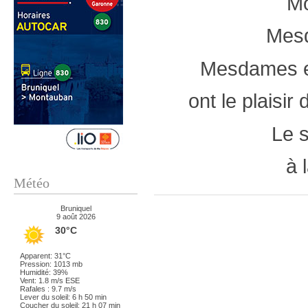
Mo
Mesd
Mesdames et
ont le plaisi
Le 
à 
Météo
Bruniquel
9 août 2026
30°C
Apparent: 31°C
Pression: 1013 mb
Humidité: 39%
Vent: 1.8 m/s ESE
Rafales : 9.7 m/s
Lever du soleil: 6 h 50 min
Coucher du soleil: 21 h 07 min