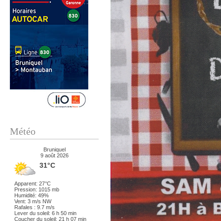
Météo
Bruniquel
9 août 2026
31°C
Apparent: 27°C
Pression: 1015 mb
Humidité: 49%
Vent: 3 m/s NW
Rafales : 9.7 m/s
Lever du soleil: 6 h 50 min
Coucher du soleil: 21 h 07 min