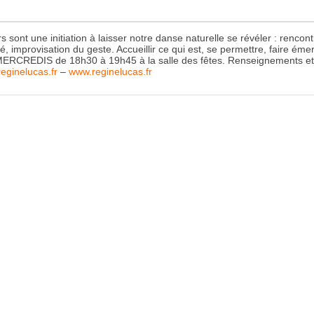
rs sont une initiation à laisser notre danse naturelle se révéler : renco
té, improvisation du geste. Accueillir ce qui est, se permettre, faire ém
MERCREDIS de 18h30 à 19h45 à la salle des fêtes. Renseignements et i
eginelucas.fr
–
www.reginelucas.fr