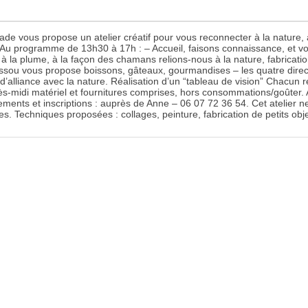
e vous propose un atelier créatif pour vous reconnecter à la nature, à c
! Au programme de 13h30 à 17h : – Accueil, faisons connaissance, et 
 à la plume, à la façon des chamans relions-nous à la nature, fabricati
ssou vous propose boissons, gâteaux, gourmandises – les quatre direc
d’alliance avec la nature. Réalisation d’un “tableau de vision” Chacun r
ès-midi matériel et fournitures comprises, hors consommations/goûter. At
ents et inscriptions : auprès de Anne – 06 07 72 36 54. Cet atelier ne
res. Techniques proposées : collages, peinture, fabrication de petits obje