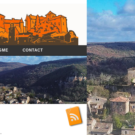
SME
CONTACT
…