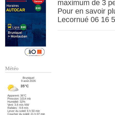
maximum de 3 p
Pour en savoir pl
Lecornué 06 16 
Météo
Bruniquel
9 août 2026
35°C
Apparent: 36°C
Pression: 1014 mb
Humidité: 32%
Vent: 3.8 m/s NW
Rafales : 9.8 m/s
Lever du soleil: 6 h 50 min
Coucher du soleil: 21 h 07 min