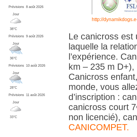
Prévisions
8 août 2026
Jour
http://dynamikdogs.e
38°C
Le canicross est 
Prévisions
9 août 2026
Jour
laquelle la relati
l’expérience. Can
36°C
km – 235 m D+), 
Prévisions
10 août 2026
Jour
Canicross enfant,
monde, vous allez
28°C
d’inscription : ca
Prévisions
11 août 2026
Jour
canicross court 7
non licencié), c
33°C
CANICOMPET.