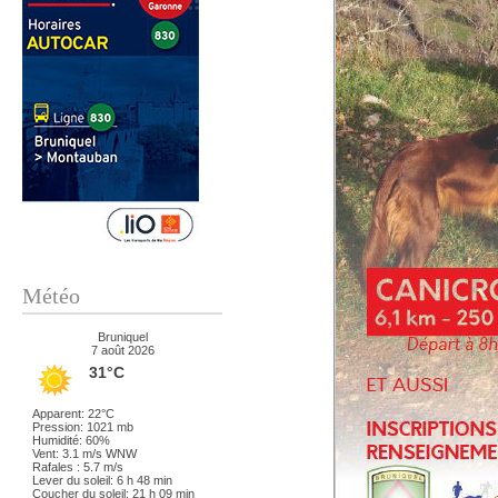
Météo
Bruniquel
7 août 2026
31°C
Apparent: 22°C
Pression: 1021 mb
Humidité: 60%
Vent: 3.1 m/s WNW
Rafales : 5.7 m/s
Lever du soleil: 6 h 48 min
Coucher du soleil: 21 h 09 min