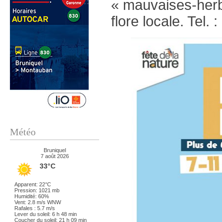
« mauvaises-herbes
flore locale. Tel.
Météo
Bruniquel
7 août 2026
33°C
Apparent: 22°C
Pression: 1021 mb
Humidité: 60%
Vent: 2.8 m/s WNW
Rafales : 5.7 m/s
Lever du soleil: 6 h 48 min
Coucher du soleil: 21 h 09 min