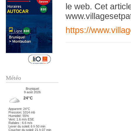
le web. Cet articl
www.villagesetpatr
https://www.villag
Météo
Bruniquel
9 août 2026
24°C
Apparent: 24°C
Pression: 1014 mb
Humidité: 55%
Vent: 1.6 m/s ESE
Rafales : 6.6 m/s
Lever du soleil: 6 h 50 min
Coucher du soleil: 21 h 07 min