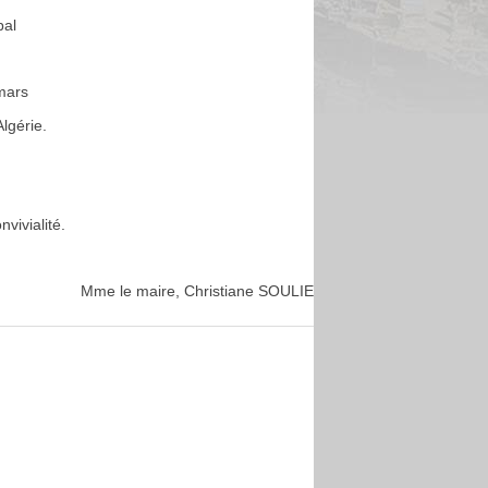
pal
mars
lgérie.
vivialité.
.
Mme le maire, Christiane SOULIE