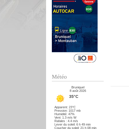
Météo
Bruniquel
8 août 2026
35°C
Apparent: 23°C
Pression: 1017 mb
Humidité: 47%
Vent: 1.3 m/s W
Rafales : 4.4 m/s
Lever du soleil: 6 h 49 min
Coucher du soleil: 21 h 08 min