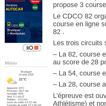
propose 3 course
Le CDCO 82 organ
course en ligne s
82 .
Les trois circuits 
– La 82, course e
au score de 28 pos
Météo
– La 54, course e
Bruniquel
10 août 2026
21°C
– La 28, course 
Apparent: 23°C
Pression: 1017 mb
L’épreuve est ouv
Humidité: 83%
Vent: 0.1 m/s E
Rafales : 13.6 m/s
Athlétisme) et non
Lever du soleil: 6 h 51 min
Coucher du soleil: 21 h 05 min