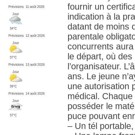
fournir un certifi
Prévisions
11 août 2026
indication à la pr
Jour
datant de moins d
34°C
parentale obliga
Prévisions
12 août 2026
Jour
concurrents aura 
le départ, où de
37°C
l’organisateur. L
Prévisions
13 août 2026
Jour
ans. Le jeune n’ay
une autorisation p
39°C
médical. Chaque p
Prévisions
14 août 2026
Jour
posséder le matér
puce pouvant enr
37°C
– Un tél portable,