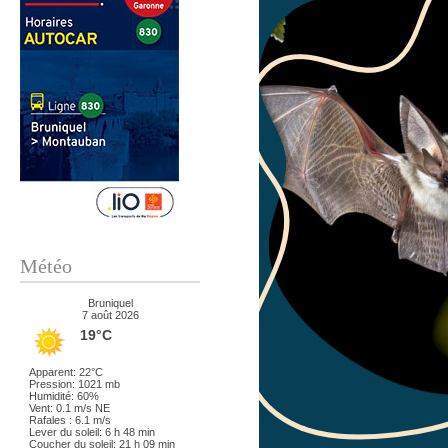
Météo
Bruniquel
7 août 2026
19°C
Apparent: 22°C
Pression: 1021 mb
Humidité: 60%
Vent: 0.1 m/s NE
Rafales : 6.1 m/s
Lever du soleil: 6 h 48 min
Coucher du soleil: 21 h 09 min