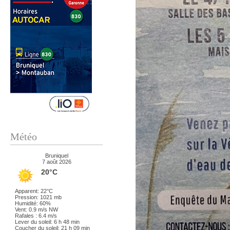
Météo
Bruniquel
7 août 2026
20°C
Apparent: 22°C
Pression: 1021 mb
Humidité: 60%
Vent: 0.9 m/s NW
Rafales : 6.4 m/s
Lever du soleil: 6 h 48 min
Coucher du soleil: 21 h 09 min